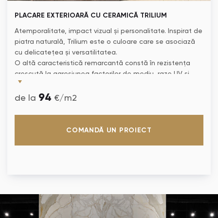
PLACARE EXTERIOARĂ CU CERAMICĂ TRILIUM
Atemporalitate, impact vizual și personalitate. Inspirat de
piatra naturală, Trilium este o culoare care se asociază
cu delicatețea și versatilitatea.
O altă caracteristică remarcantă constă în rezistența
crescută la agresiunea factorilor de mediu, raze UV și
abraziune. Ceramica este extrem de rezistentă în fața
94
petelor, agenților corozivi și intemperiilor.
de la
€/m2
Preț pentru MATERIA PRIMĂ!
COMANDĂ UN PROIECT