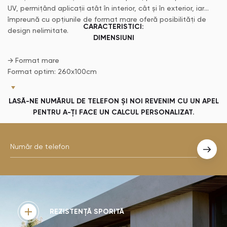
UV, permițând aplicații atât în interior, cât și în exterior, iar
împreună cu opțiunile de format mare oferă posibilități de
CARACTERISTICI:
design nelimitate.
DIMENSIUNI
→ Format mare
Format optim: 260x100cm
Placă format mare: 320x144cm
Format nou pentru culori albe: până la 330x150cm
LASĂ-NE NUMĂRUL DE TELEFON ȘI NOI REVENIM CU UN APEL
→ Alte formate
PENTRU A-ȚI FACE UN CALCUL PERSONALIZAT.
106x71cm; 142x106cm; 142x142cm; 142x71cm;
142x79cm; 159x142cm; 159x71cm; 71x71cm.
GROSIME PLĂCI
0.4 cm; 0.8 cm; 1.2 cm; 2 cm și 3 cm.
TEXTURI
X-Gloss, Smooth matte, Velvet, Textured matte.
APLICABILITATE
REZISTENȚĂ SPORITĂ