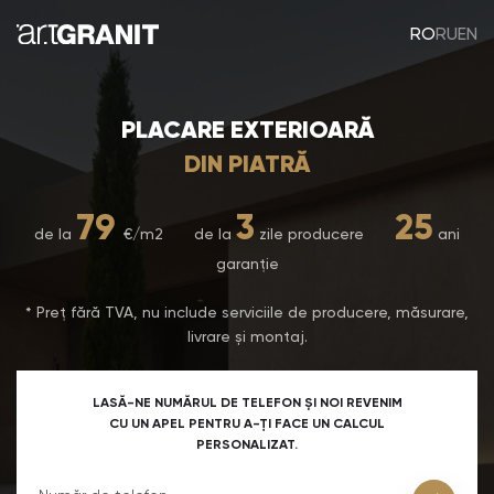
RO
RU
EN
PLACARE EXTERIOARĂ
DIN PIATRĂ
79
3
25
de la
€/m2 de la
zile producere
ani
garanție
* Preț fără TVA, nu include serviciile de producere, măsurare,
livrare și montaj.
LASĂ-NE NUMĂRUL DE TELEFON ȘI NOI REVENIM
CU UN APEL PENTRU A-ȚI FACE UN CALCUL
PERSONALIZAT.