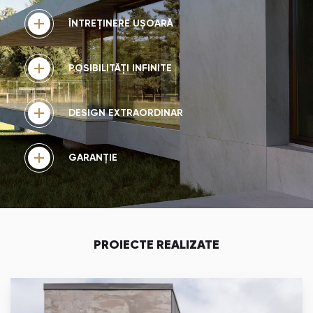
- Spații cu trafic intens, spații comerciale, pardoseli, nu
necesită prelucrare adițională.
ÎNTREȚINERE UȘOARĂ
- Fațade ventilate.
- Rezistența sporită la compresiune îl face un material ideal
pentru pasarele, pavele sau alei.
POSIBILITĂȚI INFINITE
- Blaturi și șorțuri, diverse grosimi, ce permit finisaje
exclusiviste.
- Trepte interior și trepte exterior.
DESIGN EXTRAORDINAR
- Placare pereți.
GARANȚIE
PROIECTE REALIZATE