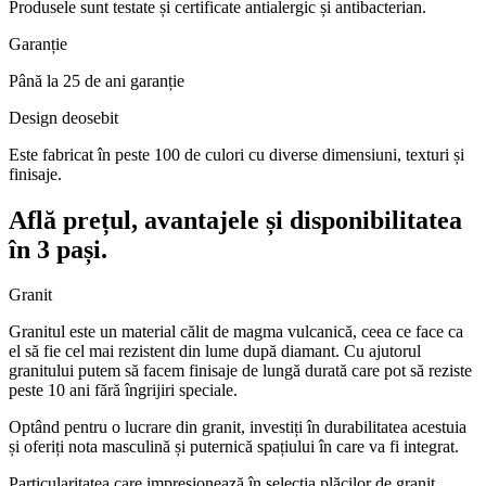
Produsele sunt testate și certificate antialergic și antibacterian.
Garanție
Până la 25 de ani garanție
Design deosebit
Este fabricat în peste 100 de culori cu diverse dimensiuni, texturi și
finisaje.
Află prețul, avantajele și disponibilitatea
în 3 pași.
Granit
Granitul este un material călit de magma vulcanică, ceea ce face ca
el să fie cel mai rezistent din lume după diamant. Cu ajutorul
granitului putem să facem finisaje de lungă durată care pot să reziste
peste 10 ani fără îngrijiri speciale.
Optând pentru o lucrare din granit, investiți în durabilitatea acestuia
și oferiți nota masculină și puternică spațiului în care va fi integrat.
Particularitatea care impresionează în selecția plăcilor de granit