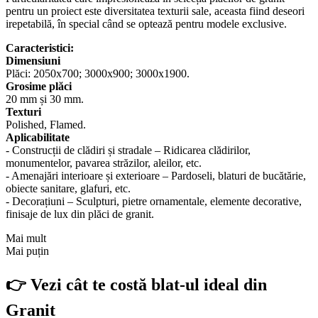
pentru un proiect este diversitatea texturii sale, aceasta fiind deseori
irepetabilă, în special când se optează pentru modele exclusive.
Caracteristici:
Dimensiuni
Plăci: 2050x700; 3000x900; 3000x1900.
Grosime plăci
20 mm și 30 mm.
Texturi
Polished, Flamed.
Aplicabilitate
- Construcții de clădiri și stradale – Ridicarea clădirilor,
monumentelor, pavarea străzilor, aleilor, etc.
- Amenajări interioare și exterioare – Pardoseli, blaturi de bucătărie,
obiecte sanitare, glafuri, etc.
- Decorațiuni – Sculpturi, pietre ornamentale, elemente decorative,
finisaje de lux din plăci de granit.
Mai mult
Mai puțin
👉 Vezi cât te costă blat-ul ideal din
Granit