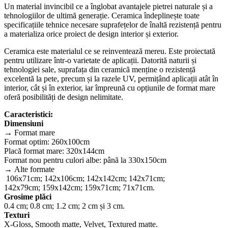
Un material invincibil ce a înglobat avantajele pietrei naturale și a
tehnologiilor de ultimă generație. Ceramica îndeplinește toate
specificațiile tehnice necesare suprafețelor de înaltă rezistență pentru
a materializa orice proiect de design interior și exterior.
Ceramica este materialul ce se reinventează mereu. Este proiectată
pentru utilizare într-o varietate de aplicații. Datorită naturii și
tehnologiei sale, suprafața din ceramică menține o rezistență
excelentă la pete, precum și la razele UV, permițând aplicații atât în
interior, cât și în exterior, iar împreună cu opțiunile de format mare
oferă posibilități de design nelimitate.
Caracteristici:
Dimensiuni
→ Format mare
Format optim: 260x100cm
Placă format mare: 320x144cm
Format nou pentru culori albe: până la 330x150cm
→ Alte formate
106x71cm; 142x106cm; 142x142cm; 142x71cm;
142x79cm; 159x142cm; 159x71cm; 71x71cm.
Grosime plăci
0.4 cm; 0.8 cm; 1.2 cm; 2 cm și 3 cm.
Texturi
X-Gloss, Smooth matte, Velvet, Textured matte.