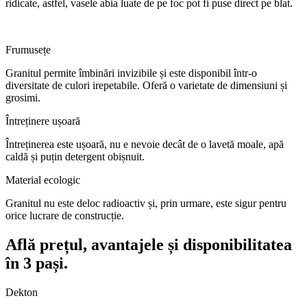
ridicate, astfel, vasele abia luate de pe foc pot fi puse direct pe blat.
Frumusețe
Granitul permite îmbinări invizibile și este disponibil într-o
diversitate de culori irepetabile. Oferă o varietate de dimensiuni și
grosimi.
Întreținere ușoară
Întreținerea este ușoară, nu e nevoie decât de o lavetă moale, apă
caldă și puțin detergent obișnuit.
Material ecologic
Granitul nu este deloc radioactiv și, prin urmare, este sigur pentru
orice lucrare de construcție.
Află prețul, avantajele și disponibilitatea
în 3 pași.
Dekton