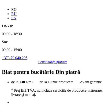
RO
RU
EN
Ln-Vn:
09:00 - 18:30
Sm:
09:00 - 15:00
+373 79 040 205
Сonsultanță gratuită
Blat pentru bucătărie
Din piatră
de la
130
€/m2 de la
10
zile producere
25
ani garanție
* Preț fără TVA, nu include serviciile de producere, măsurare,
livrare și montaj.