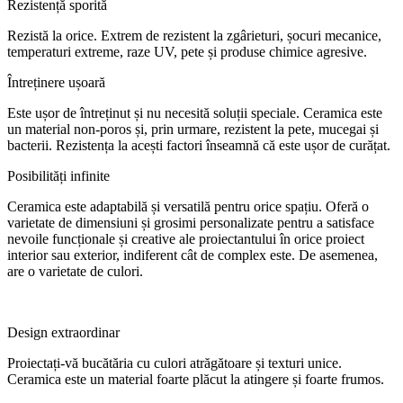
Rezistență sporită
Rezistă la orice. Extrem de rezistent la zgârieturi, șocuri mecanice,
temperaturi extreme, raze UV, pete și produse chimice agresive.
Întreținere ușoară
Este ușor de întreținut și nu necesită soluții speciale. Ceramica este
un material non-poros și, prin urmare, rezistent la pete, mucegai și
bacterii. Rezistența la acești factori înseamnă că este ușor de curățat.
Posibilități infinite
Ceramica este adaptabilă și versatilă pentru orice spațiu. Oferă o
varietate de dimensiuni și grosimi personalizate pentru a satisface
nevoile funcționale și creative ale proiectantului în orice proiect
interior sau exterior, indiferent cât de complex este. De asemenea,
are o varietate de culori.
Design extraordinar
Proiectați-vă bucătăria cu culori atrăgătoare și texturi unice.
Ceramica este un material foarte plăcut la atingere și foarte frumos.