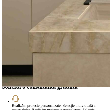
Ai dubii la tipul de piatră potrivit proiectului tău?
Personalul calificat vă va ajuta să faceți cea mai bună alegere din
perspectiva raportului preț-calitate, dar și a aspectului funcțional de
uz și întreținere.
Solicită părerea expertului, noi îți oferim informații cu privire la cele
mai avantajoase oferte, tipul de material corespunzător lucrării
solicitate, executat în conformitate cu cerințele proiectului tău.
Fără spam. Doar 1 apel de consultanță
gratuită.
Solicita o consultanta gratuita
Realizăm proiecte personalizate. Selecție individuală a
materialelor.
Realizăm proiecte personalizate. Selecție