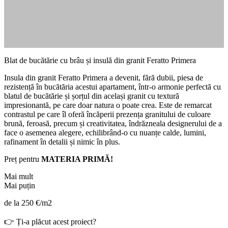
Blat de bucătărie cu brâu și insulă din granit Feratto Primera
Insula din granit Feratto Primera a devenit, fără dubii, piesa de
rezistență în bucătăria acestui apartament, într-o armonie perfectă cu
blatul de bucătărie și șorțul din același granit cu textură
impresionantă, pe care doar natura o poate crea. Este de remarcat
contrastul pe care îl oferă încăperii prezența granitului de culoare
brună, feroasă, precum și creativitatea, îndrăzneala designerului de a
face o asemenea alegere, echilibrând-o cu nuanțe calde, lumini,
rafinament în detalii și nimic în plus.
Preț pentru
MATERIA PRIMĂ!
Mai mult
Mai puțin
de la
250
€/m2
👉 Ți-a plăcut acest proiect?