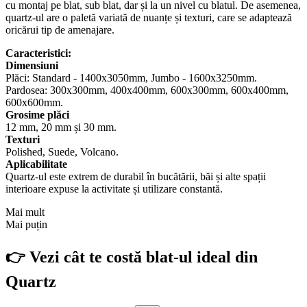
cu montaj pe blat, sub blat, dar și la un nivel cu blatul. De asemenea,
quartz-ul are o paletă variată de nuanțe și texturi, care se adaptează
oricărui tip de amenajare.
Caracteristici:
Dimensiuni
Plăci: Standard - 1400x3050mm, Jumbo - 1600x3250mm.
Pardosea: 300x300mm, 400x400mm, 600x300mm, 600x400mm,
600x600mm.
Grosime plăci
12 mm, 20 mm și 30 mm.
Texturi
Polished, Suede, Volcano.
Aplicabilitate
Quartz-ul este extrem de durabil în bucătării, băi și alte spații
interioare expuse la activitate și utilizare constantă.
Mai mult
Mai puțin
👉 Vezi cât te costă blat-ul ideal din
Quartz