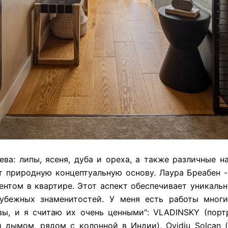
ва: липы, ясеня, дуба и ореха, а также различные на
т природную концептуальную основу. Лаура Бреабен -
том в квартире. Этот аспект обеспечивает уникальн
убежных знаменитостей. У меня есть работы многи
ы, и я считаю их очень ценными": VLADINSKY (портре
 дымом, рядом с колонной в Индии), Ovidiu Solcan (