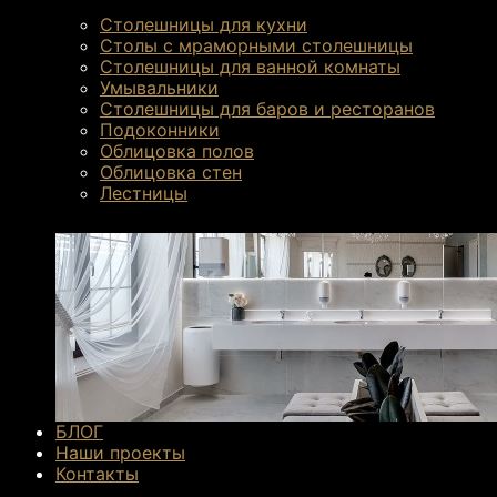
Столешницы для кухни
Столы с мраморными столешницы
Столешницы для ванной комнаты
Умывальники
Столешницы для баров и ресторанов
Подоконники
Облицовка полов
Облицовка стен
Лестницы
БЛОГ
К его особенностям относится ряд преимуще
Наши проекты
Контакты