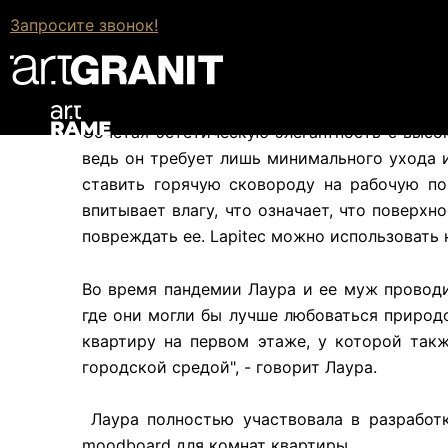
Универсальный и практичный
Запросите звонок!
Антибактериальный
Твердость и долговечность
Разнообразие цветов
Сочетая эстетическую элегантность с высо
ведь он требует лишь минимального ухода 
ставить горячую сковороду на рабочую по
впитывает влагу, что означает, что поверх
повреждать ее. Lapitec можно использовать
Во время пандемии Лаура и ее муж проводи
где они могли бы лучше любоваться природ
квартиру на первом этаже, у которой так
городской средой", - говорит Лаура.
Лаура полностью участвовала в разработк
moodboard для комнат квартиры.