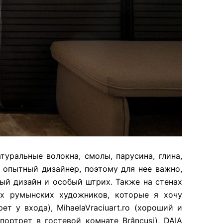
туральные волокна, смолы, парусина, глина,
 опытный дизайнер, поэтому для нее важно,
ый дизайн и особый штрих. Также на стенах
х румынских художников, которые я хочу
т у входа), MihaelaVraciuart.ro (хороший и
портрет в гостевой комнате Brâncuși), DAIA