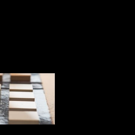
н выбрала Lapitec для своей кухни
а Бреабан выбрала
 единственный в мире спеченный и сертифицированный 
айнеров для переосмысления облицовки, мощения, спа-