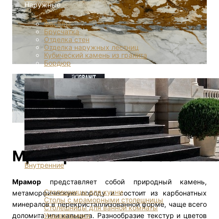
Наружные
Фасады
Брусчатка
Отделка стен
Отделка наружных лестниц
Кубический камень из гранита
Бордюр
Мрамор Paonazzo 1695
Внутренние
Внутренние
Мрамор
представляет собой природный камень,
Столешницы для кухни
метаморфическую породу и состоит из карбонатных
Столы с мраморными столешницы
минералов в перекристаллизованной форме, чаще всего
Столешницы для ванной комнаты
доломита или кальцита. Разнообразие текстур и цветов
Умывальники