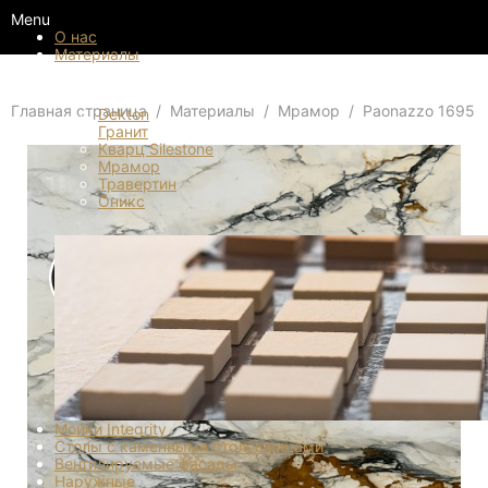
Menu
О нас
Материалы
Материалы
Главная страница
Материалы
Мрамор
Paonazzo 1695
Dekton
Гранит
Кварц Silestone
Мрамор
Травертин
Оникс
Мойки Integrity
Столы с каменными столешницами
Вентилируемые фасады
Наружные