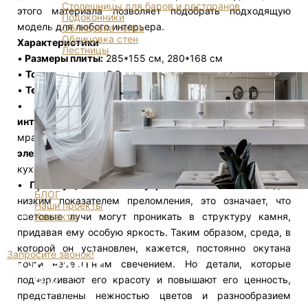
Столешницы для баров и ресторанов
этого материала позволяет подобрать подходящую
Подоконники
модель для любого интерьера.
Облицовка полов
Облицовка стен
Характеристики
Лестницы
•
Размеры плиты:
285*155 см, 280*168 см
•
Толщина плиты:
2.0 см
•
Текстуры:
Polished
•
Приложения: → Строительный материал для
интерьеров/экстерьеров
(внешняя облицовка,
мраморные напольные покрытия).
→ Декоративный
элемент в дизайне интерьера
(столы, столешницы для
кухни и ванной, скульптуры, украшения).
•
Преимущества: → Безупречная эстетика.
Обладая
БЛОГ
низким показателем преломления, это означает, что
Наши проекты
Контакты
световые лучи могут проникать в структуру камня,
придавая ему особую яркость. Таким образом, среда, в
+373 (79) 04-02-05
которой он установлен, кажется, постоянно окутана
Запросите звонок!
почти нереальным свечением. Но детали, которые
подчеркивают его красоту и повышают его ценность,
представлены нежностью цветов и разнообразием