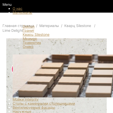
Menu
О нас
Материалы
Материалы
Главная страница
Материалы
Кварц Silestone
Dekton
Lime Delight
Гранит
Кварц Silestone
Мрамор
Травертин
Оникс
Мойки Integrity
Столы с каменными столешницами
Вентилируемые фасады
Наружные