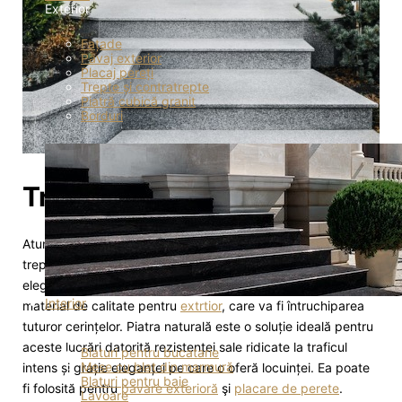
Exterior
Fațade
Pavaj exterior
Placaj pereți
Trepte și contratrepte
Piatră cubică granit
Borduri
Trepte și contratrepte
Atunci când planificăm un proiect de finisaj exterior de
trepte in Moldova, principalele atribute sunt durabilitatea și
eleganța. De aceea, punctul cheie este alegerea unui
Interior
material de calitate pentru
extrtior
, care va fi întruchiparea
Interior
tuturor cerințelor. Piatra naturală este o soluție ideală pentru
aceste lucrări datorită rezistenței sale ridicate la traficul
Blaturi pentru bucatarie
Mese cu blat din marmură
intens și grație eleganței pe care o oferă locuinței. Ea poate
Blaturi pentru baie
fi folosită pentru
pavare exterioră
şi
placare de perete
.
Lavoare