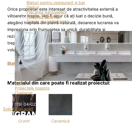
Blaturi pentru restaurant și bar
Glafuri
Orice proprietar este interesat de atractivitatea externă a
Placarea pardoselilor
viitoarelor trepte. Veți fi sigur că ați luat o decizie bună,
Placarea pereților
Trepte și contratrepte
alegând treptele din piatră naturală, deoarece lucrarea va
impresiona prin frumusețea sa unică, durabilitate și
rezistență la razele UV. Impermeabilizate după montare,
treptele din piatră naturală nu își modifică structura și
volumul.
Blaturi din piatră naturală în Moldova
- numai la Art-Granit.
Materialul din care poate fi realizat proiectul:
BLOG
Proiectele noastre
Contacte
+373 (79) 04-02-05
Solicită un apel!
Granit
Ceramică