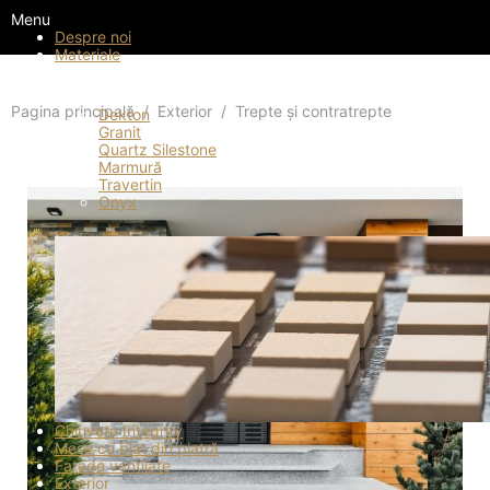
Menu
Despre noi
Materiale
Materiale
Pagina principală
Exterior
Trepte și contratrepte
Dekton
Granit
Quartz Silestone
Marmură
Travertin
Onyx
Chiuvete Integrity
Mese cu blat din piatră
Fațade ventilate
Exterior