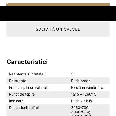
DISCUTĂ CU MANAGERUL
SOLICITĂ UN CALCUL
Caracteristici
Rezistența suprafeței
5
Porozitate
Puțin poros
Fracturi și fisuri naturale
Există în număr mic
Punct de topire
1215 – 1260° C
Îmbinare
Puțin vizibilă
Dimensiunile plăcii
2050*700;
3000*900;
3000*1900