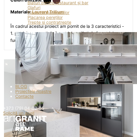
Blaturi pentru restaurant și bar
Glafuri
Materiale:
Laurent
Trilium
Placarea pardoselilor
Placarea pereților
Trepte și contratrepte
În cadrul acestui proiect am pornit de la 3 caracteristici -
1. potrivire cromatică, 2. potrivire stilistică, 3. potrivire
funcțională.
BLOG
Proiectele noastre
Contacte
+373 (79) 04-02-05
Solicită un apel!