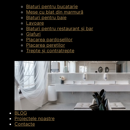
Blaturi pentru bucatarie
Mese cu blat din marmură
Blaturi pentru baie
Lavoare
SOLICITĂ UN CALCUL
Blaturi pentru restaurant și bar
Glafuri
Placarea pardoselilor
Placarea pereților
Trepte și contratrepte
BLOG
Proiectele noastre
Contacte