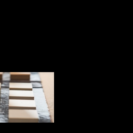
tiv Solomon Perete+pardoseală
tiv Solomon Peret
tragă atenția prin design și bun gust. Implicarea Art-Grani
e o ambianță primitoare, unde nota de calm și lux este oferi
 la crearea unui design exclusiv, care conferă spațiului stil