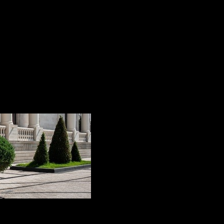
e de la parter, de lângă recepția principală. Aceasta dă via
de gri.
rey și Carrara Venatino. Aceste materiale capătă forme min
n felul ei pentru că reușește să pună în valoare atât materia
te. Marmura a reușit să confere spațiului un design unic și d
n lung, care va fi de folos multor generații.
sa colaborare!
apel pentru a-ți face un calcul personalizat.