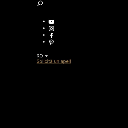
RO
Solicită un apel!
SOLICITĂ UN CALCUL