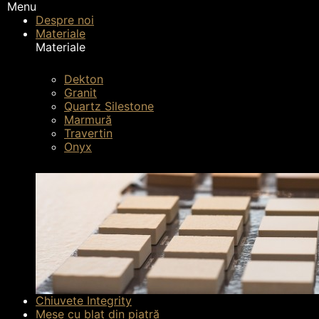
Menu
Despre noi
Materiale
Materiale
Dekton
Pagina principală
Interior
Granit
Quartz Silestone
Marmură
Travertin
Onyx
Chiuvete Integrity
Mese cu blat din piatră