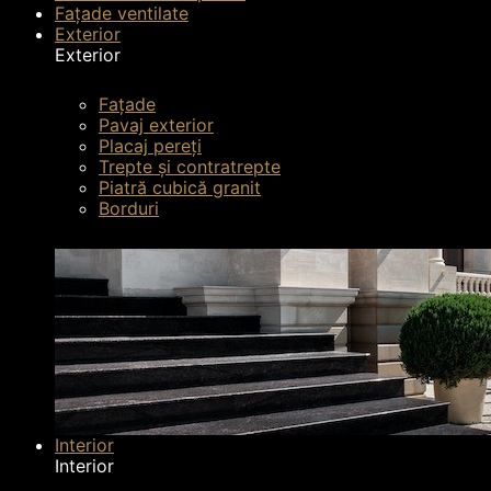
Fațade ventilate
Exterior
Exterior
Fațade
Pavaj exterior
Placaj pereți
Trepte și contratrepte
Piatră cubică granit
Borduri
Interior
Interior