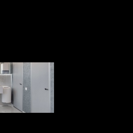
 în Republica Moldova al unor companii de valoare, cu pond
producători.