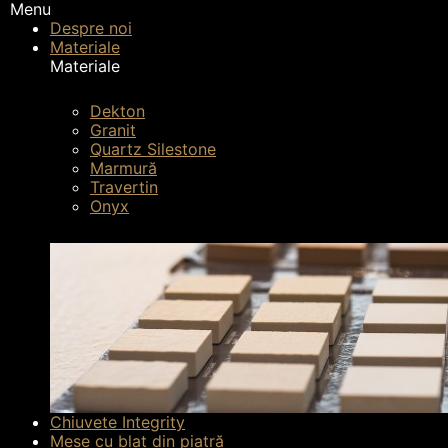
Menu
Despre noi
Materiale
Materiale
Dekton
Pagina principală
Interior
Placarea pereților
Granit
Quartz Silestone
Marmură
Travertin
Onyx
Chiuvete Integrity
Mese cu blat din piatră