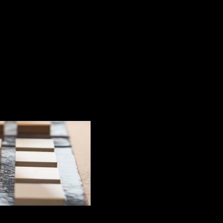
Placarea pere
Placarea peretilor in interior in Moldova 
pentru a combina un aspect estetic moder
orice suprafață. Plăcile din piatra naturala
a ușilor, suprafețelor verticale și orizonta
acoperirea suprafețelor foarte mari, cat ș
oferind o soluție de placare cu imbinări f