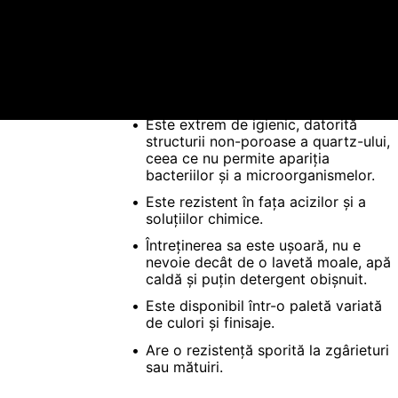
Ceramică
Granit
Este rezistent la lovituri și ușor de
restabilit.
Este extrem de igienic, datorită
structurii non-poroase a quartz-ului,
ceea ce nu permite apariția
bacteriilor și a microorganismelor.
Este rezistent în fața acizilor și a
soluțiilor chimice.
Întreținerea sa este ușoară, nu e
nevoie decât de o lavetă moale, apă
caldă și puțin detergent obișnuit.
Este disponibil într-o paletă variată
de culori și finisaje.
Are o rezistență sporită la zgârieturi
sau mătuiri.