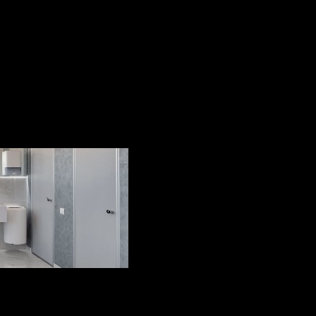
Quartz
Marmură
Ceram
DISCUTĂ CU MANAGERUL
Avantaje / Dezavanta
Quartz
Marmură