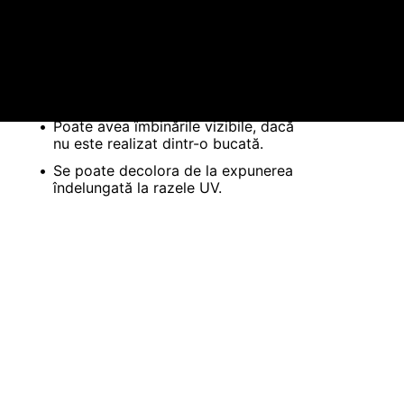
Poate fi afectat de temperaturile
foarte mari.
Poate avea îmbinările vizibile, dacă
nu este realizat dintr-o bucată.
Se poate decolora de la expunerea
îndelungată la razele UV.