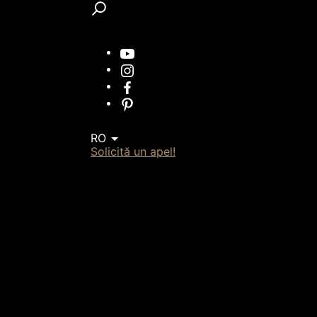
RO
Solicită un apel!
ților
cu piatra naturala este alegerea perfectă
n cu funcționalitatea de care are nevoie
 sunt soluția ideală pentru placări interioare -
le. Plăcile din piatra sunt ideale atat pentru
i pentru arhitecturi cu design personalizat,
oarte puțin vizibile. Culorile contemporane și