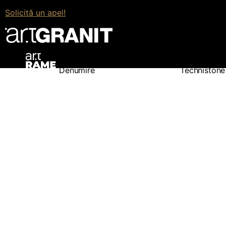
Fracturi și fisuri naturale
Nu există
Solicită un apel!
Îmbinare
Invizibilă
Dimensiunile plăcii
3050*1420
Grosimi disponibile, mm
12; 20; 30
Denumire
Technistone