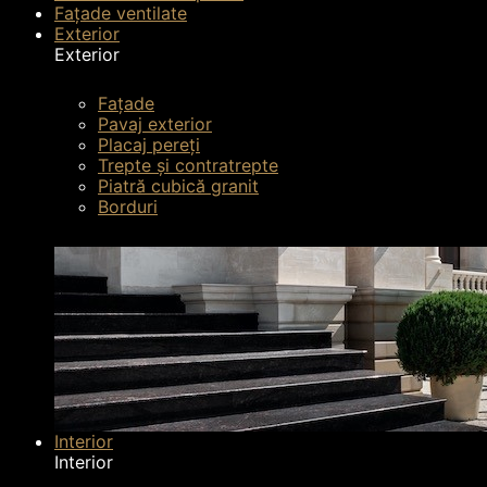
Fațade ventilate
Exterior
Exterior
Fațade
Pavaj exterior
Placaj pereți
Trepte și contratrepte
Piatră cubică granit
Borduri
Interior
Interior