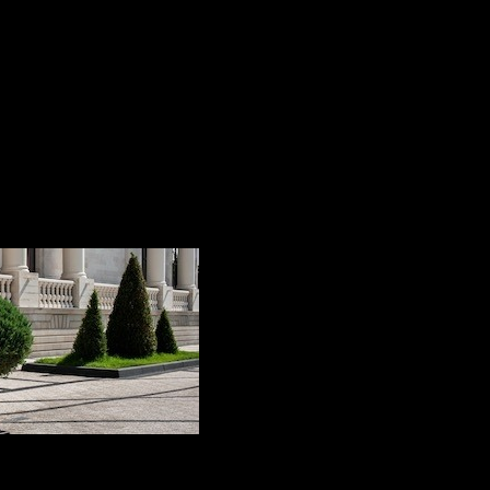
finisajele naturale sunt disponibile pentru 
De asemenea, noi producem diferite
blat
precum și alte produse din piatra naturala
Blaturi pentru bucatarie
Blaturi pentru baie
Blaturi pentru restaurante si baruri
Glafuri de piatra
Placarea pardoselilor
ca si
scari si trepte din piatra
Blaturi din piatra naturala in Moldova
- ca
Materialul din care poate fi realizat proie