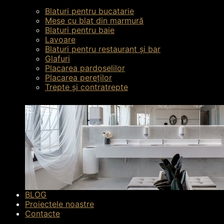
Blaturi pentru bucatarie
Mese cu blat din marmură
Blaturi pentru baie
Lavoare
Blaturi pentru restaurant și bar
Glafuri
Placarea pardoselilor
Placarea pereților
Trepte și contratrepte
Caracteristici
BLOG
Proiectele noastre
Rezistența suprafeței
7
Contacte
Porozitate
Non-poros