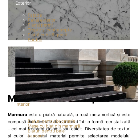
Exterior
Fațade
Pavaj exterior
Placaj pereți
Trepte și contratrepte
Piatră cubică granit
Borduri
Marmură Bianco Equi
Interior
Interior
Marmura
este o piatră naturală, o rocă metamorfică și este
Blaturi pentru bucatarie
compusă din minerale de carbonat într-o formă recristalizată
Mese cu blat din marmură
– cel mai frecvent dolomit sau calcit. Diversitatea de texturi
Blaturi pentru baie
și culori a acestui material permite selectarea modelului
Lavoare