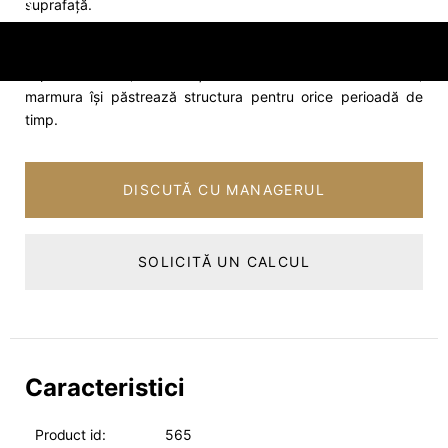
suprafață.
→ Rezistență și durabilitate.
Marmura este un material cu
rezistență sporită la agresiunea factorilor de mediu, uzură,
impact mecanic, raze UV și umezeală. Cu o utilizare atentă,
marmura își păstrează structura pentru orice perioadă de
timp.
DISCUTĂ CU MANAGERUL
SOLICITĂ UN CALCUL
Caracteristici
Product id:
565