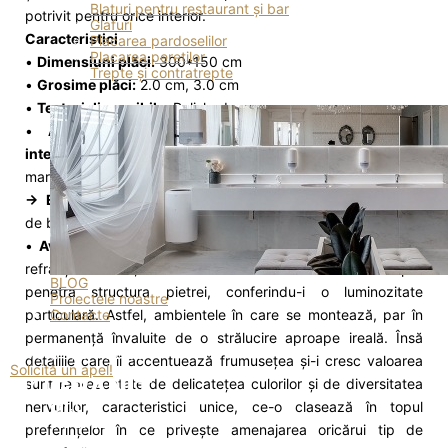
Blaturi pentru restaurant și bar
potrivit pentru orice interior.
Glafuri
Caracteristici
Placarea pardoselilor
Placarea pereților
•
Dimensiuni plăci:
300*150 cm
Trepte și contratrepte
•
Grosime plăci:
2.0 cm, 3.0 cm
•
Texturi disponibile:
Polished
•
Aplicabilitate: → Material de construcție pentru
interioare/exterioare
(placări exterioare, pardoseală din
marmură).
→ Element de decor în amenajări interioare
(mese, blaturi
de bucătărie și pentru băi, sculpturi, decorațiuni).
•
Avantaje: → Estetică impecabilă.
Dotată cu un indice de
refracție scăzut, înseamnă că fasciculele luminoase pot
BLOG
penetra structura pietrei, conferindu-i o luminozitate
Proiectele noastre
Contacte
particulară. Astfel, ambientele în care se montează, par în
permanență învaluite de o strălucire aproape ireală. Însă
+373 (79) 04-02-05
detaliile care îi accentuează frumusețea și-i cresc valoarea
Solicită un apel!
sunt reprezentate de delicatețea culorilor și de diversitatea
nervurilor, caracteristici unice, ce-o clasează în topul
preferințelor în ce privește amenajarea oricărui tip de