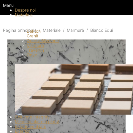
Menu
Despre noi
Materiale
Materiale
Pagina principală
Materiale
Marmură
Bianco Equi
Dekton
Granit
Quartz Silestone
Marmură
Travertin
Onyx
Chiuvete Integrity
Mese cu blat din piatră
Fațade ventilate
Exterior