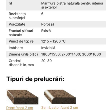
h1
Marmura piatra naturală pentru interior
si exterior
Rezistența
6
suprafeței
Porozitate
Poroasă
Fracturi și fisuri
Există
naturale
Punct de topire
1215 – 1260 °C
Îmbinare
Invizibilă
Dimensiunile plăcii
1800*1550; 2700*1400; 3000*1600
Grosimi
20; 30
disponibile, mm
Tipuri de prelucrări:
Semibaston/cant 2 cm
Drept/cant 2 cm