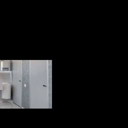
Rezistență sporită
. 
mecanice, decolorar
Curățare ușoară și î
lavetă, nu necesită so
Suprafață antibacter
un sistem intern acti
Posibilități infinite.
Ex
grosimi și finisaje.
Caracteristici:
Dimensiuni plăci:
Plăci Jumbo
- 325 x
Plăci Standard
- 306
Plăci alte formate:
3
cm, 60 x 40 cm.