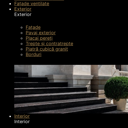
Fațade ventilate
Exterior
Exterior
Fațade
Pavaj exterior
Placaj pereți
Trepte și contratrepte
Piatră cubică granit
Borduri
Interior
Interior