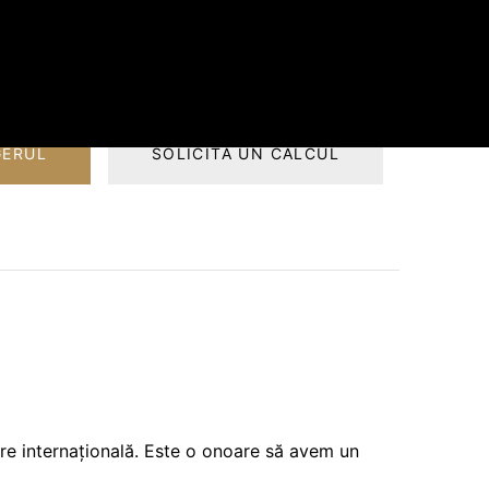
m, 2.0 cm, 3.0 cm
Lustruit (Polished) ;Catifelat (Suede).
GERUL
SOLICITĂ UN CALCUL
ere internațională. Este o onoare să avem un