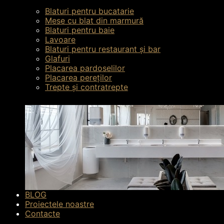
Blaturi pentru bucatarie
Mese cu blat din marmură
Blaturi pentru baie
Lavoare
Blaturi pentru restaurant și bar
Glafuri
Placarea pardoselilor
Placarea pereților
Trepte și contratrepte
BLOG
Proiectele noastre
Contacte