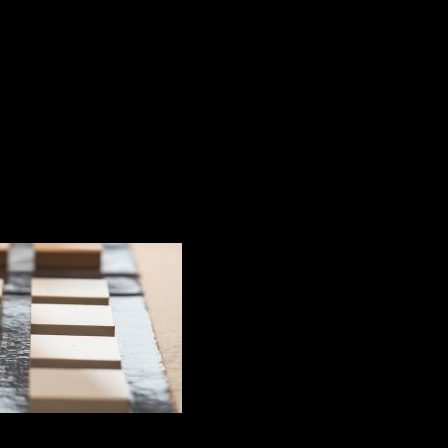
arcoal Soapstone
Quartz S
Charcoa
Quartz
Silestone
este o su
premium, cuarț și materiale
HybriQ
.
Tehnologia N-Boost
facil