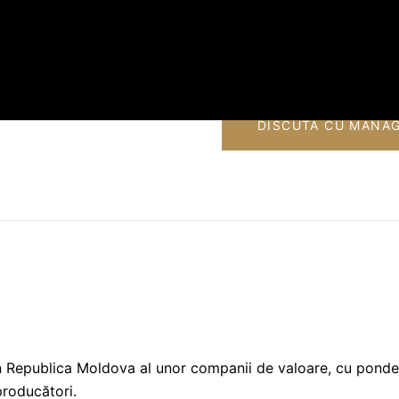
Grosime plăci:
1.2 c
Texturi disponibile:
DISCUTĂ CU MANA
 în Republica Moldova al unor companii de valoare, cu pond
producători.