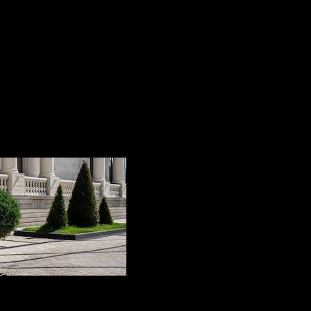
Silestone, oferindu-le prop
extraordinar de rezistență
nivelului de strălucire și re
25 ANI GARANȚIE
Aplicabilitate:
Blaturi și brâuri de b
Placare pereți
Trepte interior
Placare pardoseală
Pervazuri
Avantaje:
Material hidrofob
. Z