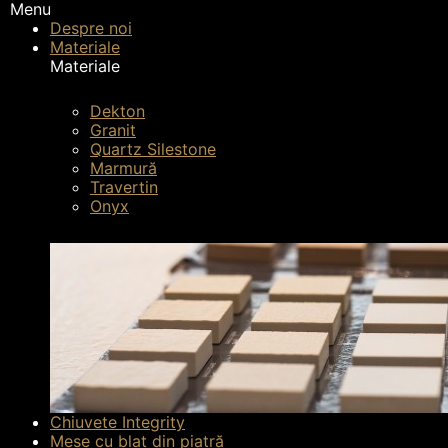
Menu
Despre noi
Materiale
Materiale
Dekton
Pagina principală
Materiale
Quartz Silestone
Ch
Granit
Quartz Silestone
Marmură
Travertin
Onyx
Chiuvete Integrity
Mese cu blat din piatră