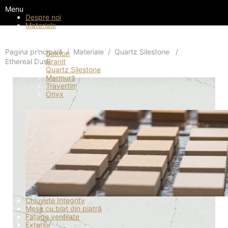
Menu
Despre noi
Materiale
Materiale
Pagina principală
Materiale
Quartz Silestone
Dekton
Ethereal Dusk
Granit
Quartz Silestone
Marmură
Travertin
Onyx
Chiuvete Integrity
Mese cu blat din piatră
Fațade ventilate
Exterior