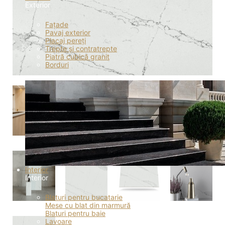
Exterior
Fațade
Pavaj exterior
Placaj pereți
Trepte și contratrepte
Piatră cubică granit
Borduri
Interior
Interior
Blaturi pentru bucatarie
Mese cu blat din marmură
Blaturi pentru baie
Lavoare