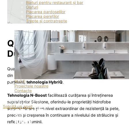
Blaturi pentru restaurant și bar
Glafuri
Placarea pardoselilor
Placarea pereților
Trepte și contratrepte
Quartz Silestone Ethereal
Dusk
Quartz
Silestone
este o suprafață inovativă, hibridă, creată
din minerale premium, cuarț și materiale reciclate (sticlă,
BLOG
porțelan),
tehnologia HybriQ
.
Proiectele noastre
Contacte
Tehnologia N-Boost
facilitează curățarea și întreținerea
+373 (79) 04-02-05
suprafețelor Silestone, oferindu-le proprietăți hidrofobe
Solicită un apel!
surprinzătoare și un nivel extraordinar de rezistență la pete,
precum și creșterea în continuare a nivelului de strălucire și
reflectare a luminii.